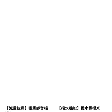
【減震抗噪】吸震靜音榻
【撥水機能】撥水榻榻米