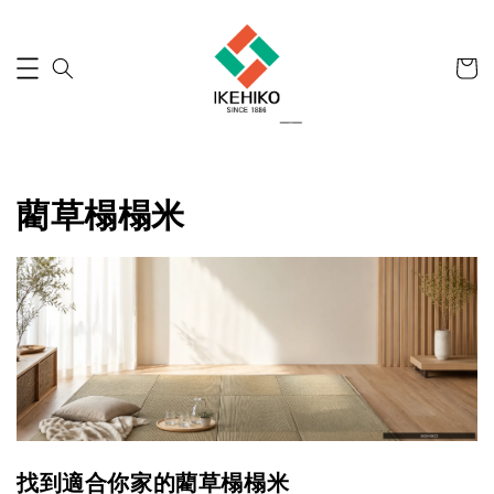
藺草榻榻米
找到適合你家的藺草榻榻米