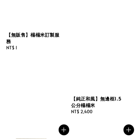
【無販售】榻榻米訂製服
務
Regular
NT$ 1
price
【純正和風】無邊框1.5
公分榻榻米
Regular
NT$ 2,400
price