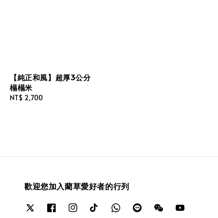
【純正和風】超厚3公分
榻榻米
Regular
NT$ 2,700
price
歡迎您加入藺草愛好者的行列