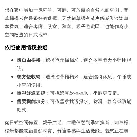
想在家中增加一塊可坐、可躺、可放鬆的自然地面空間，藺
草榻榻米會是很好的選擇。天然藺草帶有清爽觸感與淡淡草
本香氣，適合客廳、臥室、和室、親子遊戲區，也能作為小
空間改造的日式地墊。
依照使用情境挑選
想自由拼接：
選擇單元榻榻米，適合依空間大小彈性鋪
設。
想方便收納：
選擇摺疊榻榻米，適合臨時休息、午睡或
小空間使用。
重視舒適支撐：
可挑選厚款榻榻米，坐躺更安定。
需要機能加分：
可依需求挑選撥水、防滑、靜音或防蟎
款式。
從日式空間佈置、親子共遊、午睡休憩到季節換新，藺草榻
榻米都能兼顧自然材質、舒適腳感與生活機能。若您正在尋