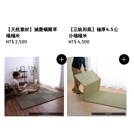
【天然素材】滅塵螨藺草
【正統和風】極厚4.5公
榻榻米
分榻榻米
Regular
NT$ 2,500
Regular
NT$ 4,300
price
price