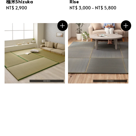
榻米Shizuka
Rise
Regular
NT$ 2,900
Regular
NT$ 3,000
-
NT$ 5,800
price
price