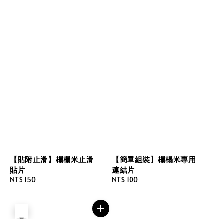
【貼附止滑】榻榻米止滑
【簡單組裝】榻榻米專用
貼片
連結片
Regular
NT$ 150
Regular
NT$ 100
price
price
售完