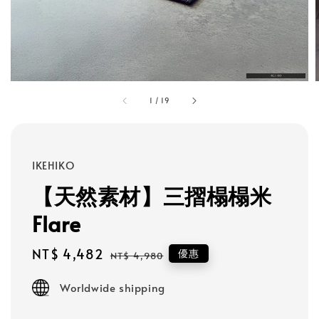
1
/
19
IKEHIKO
【天然素材】三摺榻榻米
Flare
Sale
NT$ 4,482
Regular
優惠
NT$ 4,980
price
price
Worldwide shipping