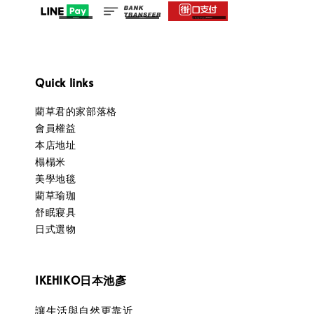
Quick links
藺草君的家部落格
會員權益
本店地址
榻榻米
美學地毯
藺草瑜珈
舒眠寢具
日式選物
IKEHIKO日本池彥
讓生活與自然更靠近