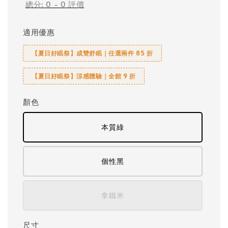
總分:
0
-
0
評價
適用優惠
【夏日好眠祭】成雙舒眠｜任選兩件 85 折
【夏日好眠祭】涼感體驗｜全館 9 折
顏色
本質綠
個性黑
拿鐵米
尺寸