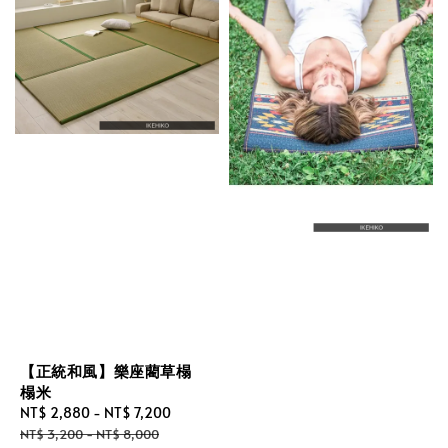
【正統和風】樂座藺草榻
榻米
Sale
NT$ 2,880
-
NT$ 7,200
Regular
price
price
NT$ 3,200
-
NT$ 8,000