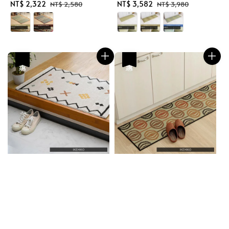
Sale
NT$ 2,322
Regular
Sale
NT$ 3,582
Regular
NT$ 2,580
NT$ 3,980
price
price
price
price
優惠
優惠