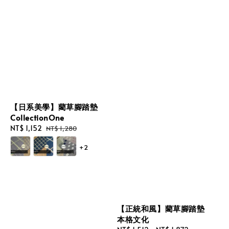
【日系美學】藺草腳踏墊
CollectionOne
Sale
NT$ 1,152
Regular
NT$ 1,280
price
price
+2
【正統和風】藺草腳踏墊
本格文化