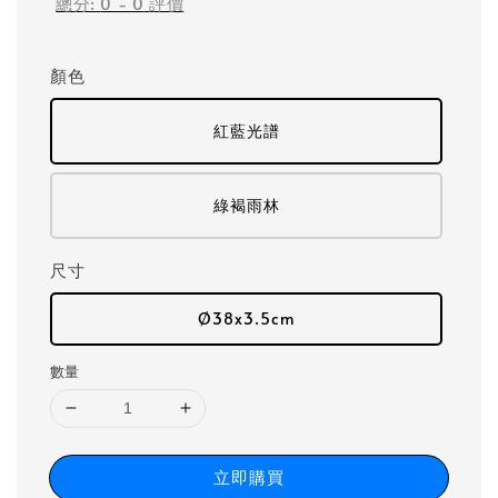
總分:
0
-
0
評價
顏色
紅藍光譜
綠褐雨林
尺寸
Ø38x3.5cm
數量
立即購買