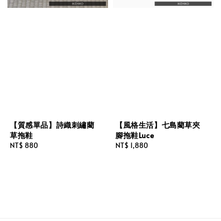
【質感單品】詩織刺繡藺
【風格生活】七島藺草夾
草拖鞋
腳拖鞋Luce
Regular
NT$ 880
Regular
NT$ 1,880
price
price