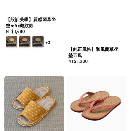
【設計美學】質感藺草坐
墊m5c織紋款
Regular
NT$ 1,480
price
+3
【純正風格】和風藺草坐
墊五風
Regular
NT$ 1,280
price