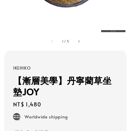
1
/
5
IKEHIKO
【漸層美學】丹寧藺草坐
墊JOY
Regular
NT$ 1,480
price
Worldwide shipping