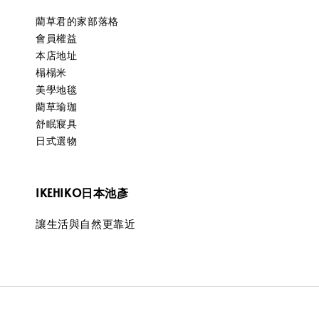
藺草君的家部落格
會員權益
本店地址
榻榻米
美學地毯
藺草瑜珈
舒眠寢具
日式選物
IKEHIKO日本池彥
讓生活與自然更靠近