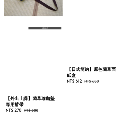
【日式簡約】原色藺草面
紙盒
Sale
NT$ 612
Regular
NT$ 680
price
price
【外出上課】藺草瑜珈墊
專用揹帶
Sale
NT$ 270
Regular
NT$ 300
price
price