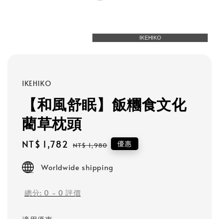
IKEHIKO
【和風舒眠】飯糰食文化
藺草枕頭
Sale
NT$ 1,782
Regular
優惠
NT$ 1,980
price
price
Worldwide shipping
總分:
0
-
0
評價