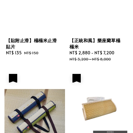
【貼附止滑】榻榻米止滑
【正統和風】樂座藺草榻
貼片
榻米
Sale
NT$ 135
Regular
Sale
NT$ 2,880
-
NT$ 7,200
Regular
NT$ 150
price
price
price
price
NT$ 3,200
-
NT$ 8,000
優惠
優惠