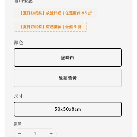
適用優惠
【夏日好眠祭】成雙舒眠｜任選兩件 85 折
【夏日好眠祭】涼感體驗｜全館 9 折
顏色
鹽味白
醃蘿蔔黃
尺寸
30x50x8cm
數量