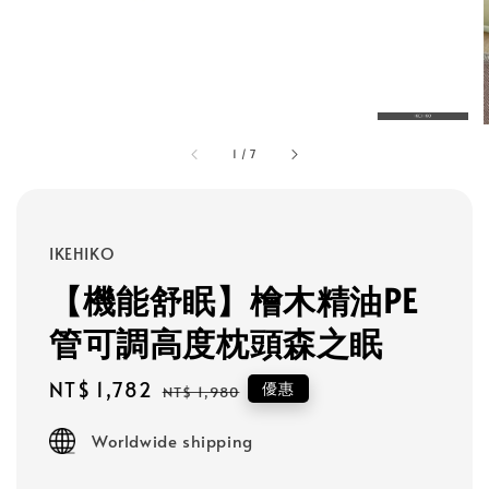
1
/
7
IKEHIKO
【機能舒眠】檜木精油PE
管可調高度枕頭森之眠
Sale
NT$ 1,782
Regular
優惠
NT$ 1,980
price
price
Worldwide shipping