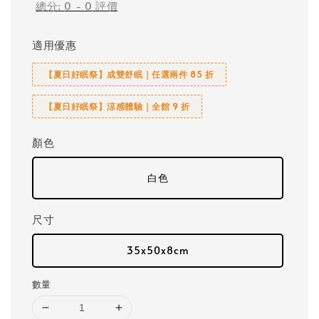
總分:
0
-
0
評價
適用優惠
【夏日好眠祭】成雙舒眠｜任選兩件 85 折
【夏日好眠祭】涼感體驗｜全館 9 折
顏色
白色
尺寸
35x50x8cm
數量