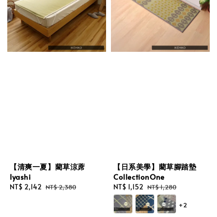
【清爽一夏】藺草涼蓆
【日系美學】藺草腳踏墊
Iyashi
CollectionOne
Sale
NT$ 2,142
Regular
Sale
NT$ 1,152
Regular
NT$ 2,380
NT$ 1,280
price
price
price
price
+2