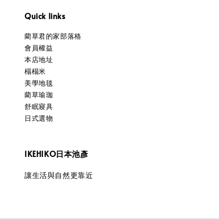
Quick links
藺草君的家部落格
會員權益
本店地址
榻榻米
美學地毯
藺草瑜珈
舒眠寢具
日式選物
IKEHIKO日本池彥
讓生活與自然更靠近