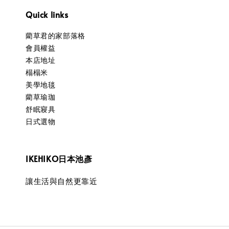
Quick links
藺草君的家部落格
會員權益
本店地址
榻榻米
美學地毯
藺草瑜珈
舒眠寢具
日式選物
IKEHIKO日本池彥
讓生活與自然更靠近