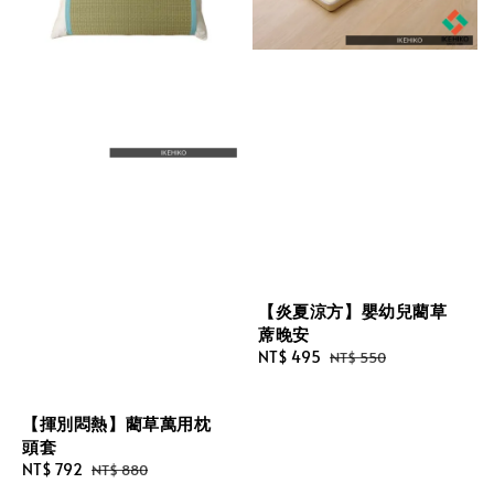
【炎夏涼方】嬰幼兒藺草
蓆晚安
Sale
NT$ 495
Regular
NT$ 550
price
price
【揮別悶熱】藺草萬用枕
頭套
Sale
NT$ 792
Regular
NT$ 880
price
price