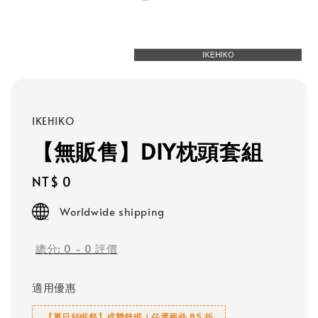
IKEHIKO
【無販售】DIY枕頭套組
Regular
NT$ 0
price
Worldwide shipping
總分:
0
-
0
評價
適用優惠
【夏日好眠祭】成雙舒眠｜任選兩件 85 折