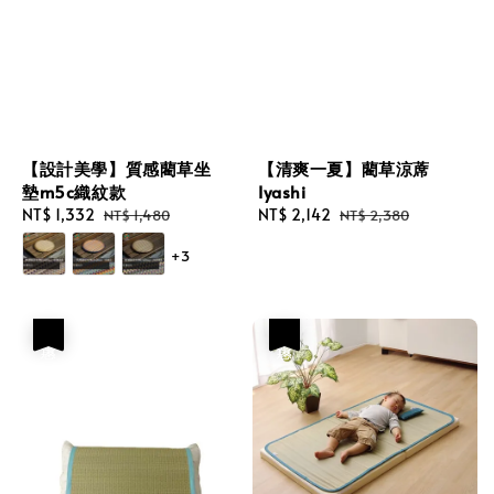
【設計美學】質感藺草坐
【清爽一夏】藺草涼蓆
墊m5c織紋款
Iyashi
Sale
NT$ 1,332
Regular
Sale
NT$ 2,142
Regular
NT$ 1,480
NT$ 2,380
price
price
price
price
+3
優惠
優惠