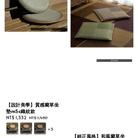
【設計美學】質感藺草坐
墊m5c織紋款
Sale
NT$ 1,332
Regular
NT$ 1,480
price
price
+3
【純正風格】和風藺草坐