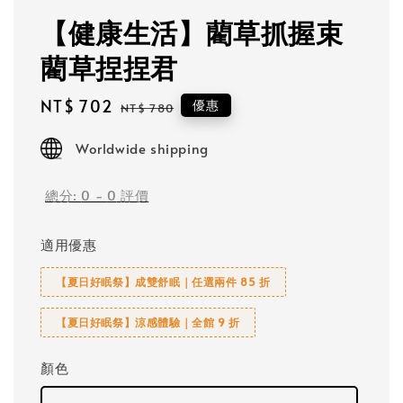
【健康生活】藺草抓握束
藺草捏捏君
Sale
NT$ 702
Regular
優惠
NT$ 780
price
price
Worldwide shipping
總分:
0
-
0
評價
適用優惠
【夏日好眠祭】成雙舒眠｜任選兩件 85 折
【夏日好眠祭】涼感體驗｜全館 9 折
顏色