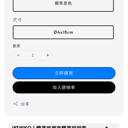
藺草原色
尺寸
Ø4x18cm
數量
立即購買
加入購物車
分享
IKEHIKO | 藺草抓握束藺草捏捏君