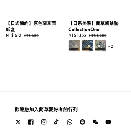
【日式簡約】原色藺草面
【日系美學】藺草腳踏墊
紙盒
CollectionOne
Sale
NT$ 612
Regular
Sale
NT$ 1,152
Regular
NT$ 680
NT$ 1,280
price
price
price
price
+2
歡迎您加入藺草愛好者的行列