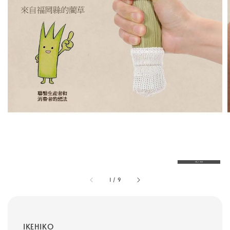
1
/
9
IKEHIKO