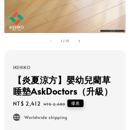
1
/
15
IKEHIKO
【炎夏涼方】嬰幼兒藺草
睡墊AskDoctors（升級）
Sale
NT$ 2,412
Regular
優惠
NT$ 2,680
price
price
Worldwide shipping