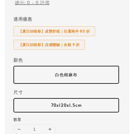
總分:
0
-
0
評價
適用優惠
【夏日好眠祭】成雙舒眠｜任選兩件 85 折
【夏日好眠祭】涼感體驗｜全館 9 折
顏色
白色棉麻布
尺寸
70x120x1.5cm
數量