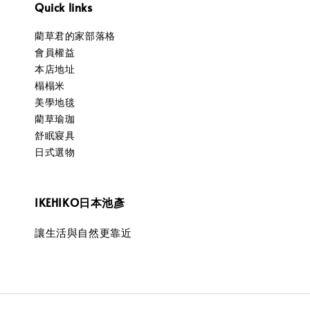
Quick links
藺草君的家部落格
會員權益
本店地址
榻榻米
美學地毯
藺草瑜珈
舒眠寢具
日式選物
IKEHIKO日本池彥
讓生活與自然更靠近