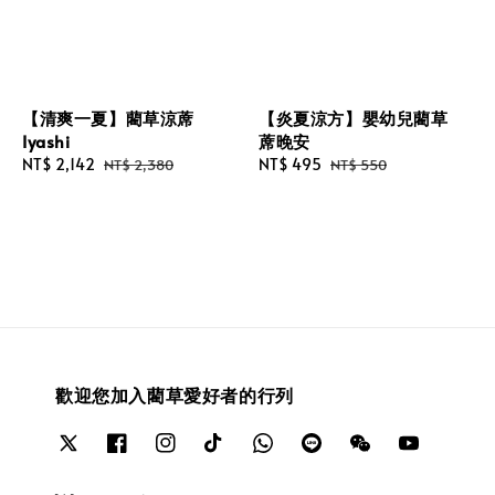
【清爽一夏】藺草涼蓆
【炎夏涼方】嬰幼兒藺草
Iyashi
蓆晚安
Sale
NT$ 2,142
Regular
Sale
NT$ 495
Regular
NT$ 2,380
NT$ 550
price
price
price
price
歡迎您加入藺草愛好者的行列