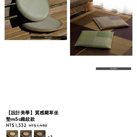
【設計美學】質感藺草坐
墊m5c織紋款
Sale
NT$ 1,332
Regular
NT$ 1,480
price
price
+3