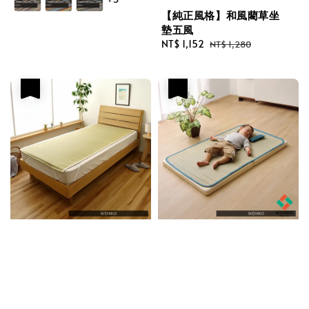
【純正風格】和風藺草坐
墊五風
Sale
NT$ 1,152
Regular
NT$ 1,280
price
price
優惠
優惠