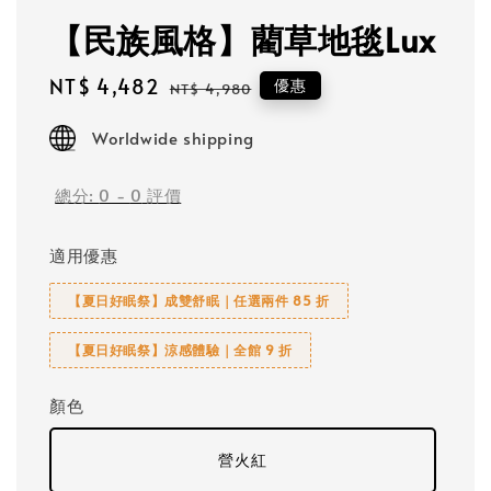
【民族風格】藺草地毯Lux
Sale
NT$ 4,482
Regular
優惠
NT$ 4,980
price
price
Worldwide shipping
總分:
0
-
0
評價
適用優惠
【夏日好眠祭】成雙舒眠｜任選兩件 85 折
【夏日好眠祭】涼感體驗｜全館 9 折
顏色
營火紅