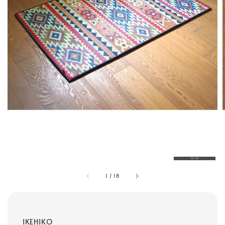
1
/
18
IKEHIKO