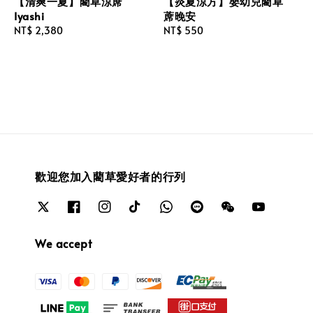
【清爽一夏】藺草涼蓆
【炎夏涼方】嬰幼兒藺草
Iyashi
蓆晚安
Regular
NT$ 2,380
Regular
NT$ 550
price
price
歡迎您加入藺草愛好者的行列
We accept