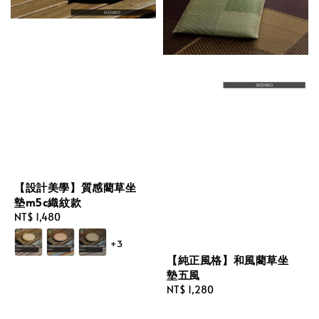
【設計美學】質感藺草坐
墊m5c織紋款
Regular
NT$ 1,480
price
+3
【純正風格】和風藺草坐
墊五風
Regular
NT$ 1,280
price