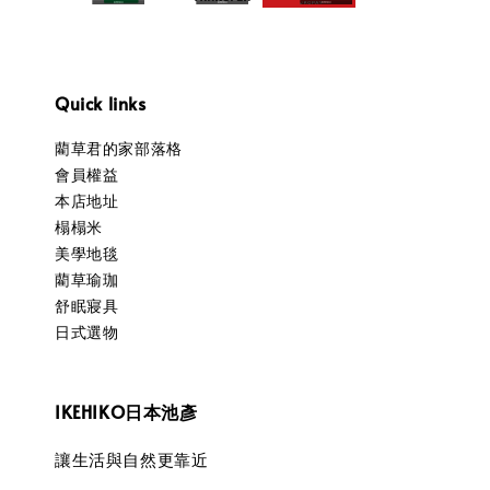
Quick links
藺草君的家部落格
會員權益
本店地址
榻榻米
美學地毯
藺草瑜珈
舒眠寢具
日式選物
IKEHIKO日本池彥
讓生活與自然更靠近