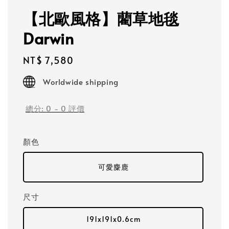
【北歐風格】藺草地毯
Darwin
Regular
NT$ 7,580
price
Worldwide shipping
總分:
0
-
0
評價
顏色
可愛麋鹿
尺寸
191x191x0.6cm