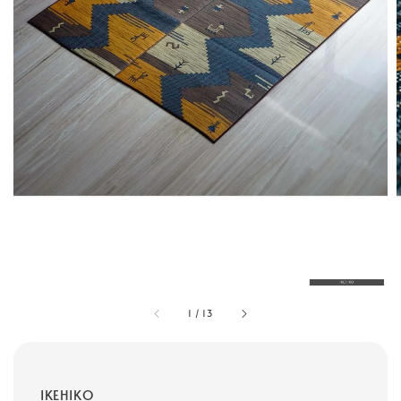
1
/
13
IKEHIKO