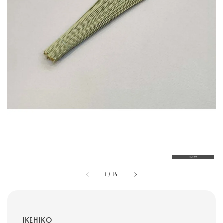
1
/
14
IKEHIKO