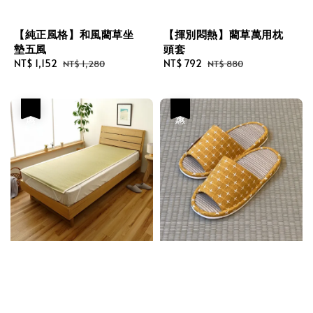
【純正風格】和風藺草坐
【揮別悶熱】藺草萬用枕
墊五風
頭套
Sale
NT$ 1,152
Regular
Sale
NT$ 792
Regular
NT$ 1,280
NT$ 880
price
price
price
price
優惠
優惠