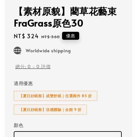
【素材原貌】藺草花藝束
FraGrass原色30
Sale
NT$ 324
Regular
優惠
NT$ 360
price
price
Worldwide shipping
總分:
0
-
0
評價
適用優惠
【夏日好眠祭】成雙舒眠｜任選兩件 85 折
【夏日好眠祭】涼感體驗｜全館 9 折
顏色