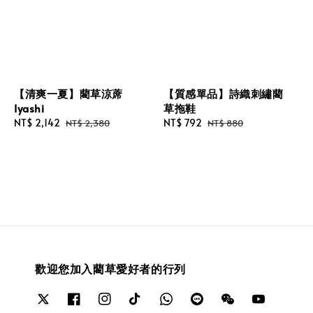
【清爽一夏】藺草涼蓆
【質感單品】詩織刺繡藺
Iyashi
草拖鞋
Sale
NT$ 2,142
Regular
Sale
NT$ 792
Regular
NT$ 2,380
NT$ 880
price
price
price
price
歡迎您加入藺草愛好者的行列