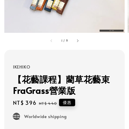
1
/
9
IKEHIKO
【花藝課程】藺草花藝束
FraGrass營業版
Sale
NT$ 396
Regular
優惠
NT$ 440
price
price
Worldwide shipping