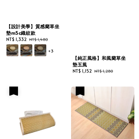
【設計美學】質感藺草坐
墊m5c織紋款
Sale
NT$ 1,332
Regular
NT$ 1,480
price
price
+3
【純正風格】和風藺草坐
墊五風
Sale
NT$ 1,152
Regular
NT$ 1,280
price
price
優惠
優惠