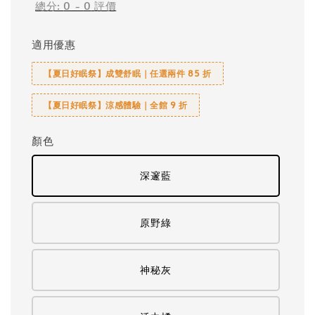
總分:
0
-
0
評價
適用優惠
【夏日好眠祭】成雙舒眠｜任選兩件 85 折
【夏日好眠祭】涼感體驗｜全館 9 折
顏色
深邃藍
原野綠
神秘灰