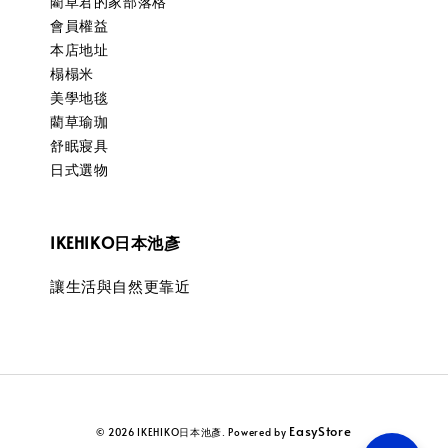
藺草君的家部落格
會員權益
本店地址
榻榻米
美學地毯
藺草瑜珈
舒眠寢具
日式選物
IKEHIKO日本池彥
讓生活與自然更靠近
EasyStore
© 2026 IKEHIKO日本池彥. Powered by