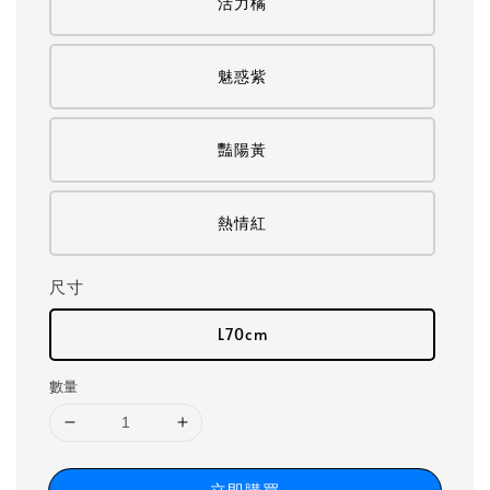
活力橘
魅惑紫
豔陽黃
熱情紅
尺寸
L70cm
數量
立即購買