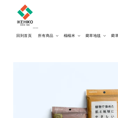
回到首頁
所有商品
榻榻米
藺草地毯
藺