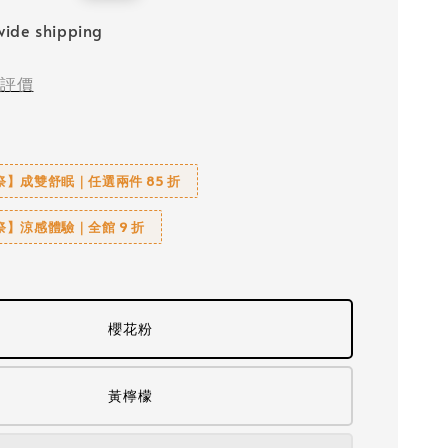
price
ide shipping
評價
】成雙舒眠｜任選兩件 85 折
】涼感體驗｜全館 9 折
櫻花粉
黃檸檬