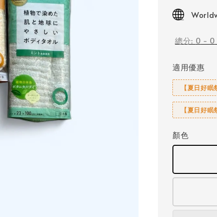
price
Worldw
總分:
0
-
0
適用優惠
【夏日好眠祭
【夏日好眠祭
顏色