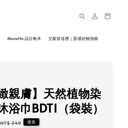
品
Muratto 設計軟木
父親節送禮｜質感好物指南
緻親膚】天然植物染
沐浴巾BDT1（袋裝）
Regular
優惠
NT$ 349