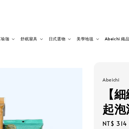
草瑜珈
舒眠寢具
日式選物
美學地毯
Abeichi 織
Abeichi
【細
起泡
Sale
NT$ 314