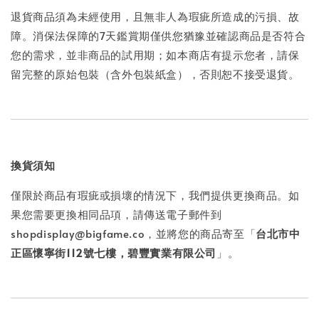
退貨商品須為未經使用，且無非人為瑕疵所造成的污損、故
障。消保法保障的7天鑑賞期僅供您猶豫並確認商品是否符合
您的需求，並非商品的試用期；如本商店有提示您者，請保
留完整的原始包裝（含外包裝紙盒），否則恕不接受退貨。
換貨須知
僅限於商品有瑕疵或損壞的情況下，我們提供更換商品。如
果您需要更換相同品項，請傳送電子郵件到
shopdisplay@bigfame.co，並將您的商品寄至「
台北市中
正區懷寧街112號七樓，碧豐實業有限公司
」。