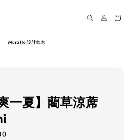
品
Muratto 設計軟木
爽一夏】藺草涼蓆
hi
80