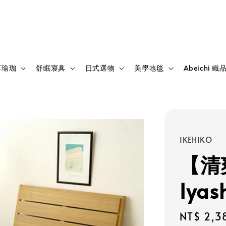
草瑜珈
舒眠寢具
日式選物
美學地毯
Abeichi 織
IKEHIKO
【清
Iyas
Regular
NT$ 2,3