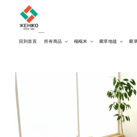
回到首頁
所有商品
榻榻米
藺草地毯
藺