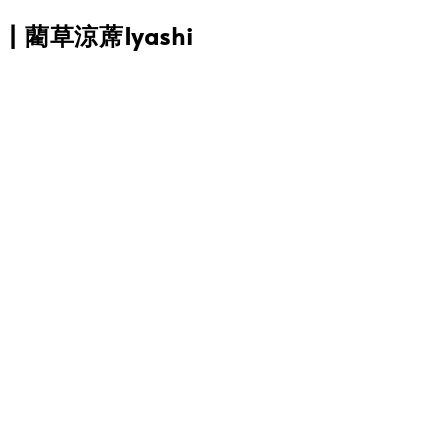
O | 藺草涼蓆Iyashi