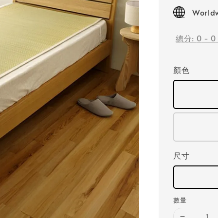
price
Worldw
總分:
0
-
0
顏色
尺寸
數量