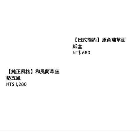
【日式簡約】原色藺草面
紙盒
Regular
NT$ 680
price
【純正風格】和風藺草坐
墊五風
Regular
NT$ 1,280
price