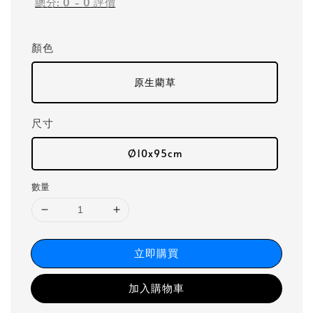
總分:
0
-
0
評價
顏色
原生藺草
尺寸
Ø10x95cm
數量
立即購買
加入購物車