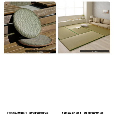
【設計美學】質感藺草坐
【正統和風】樂座藺草榻