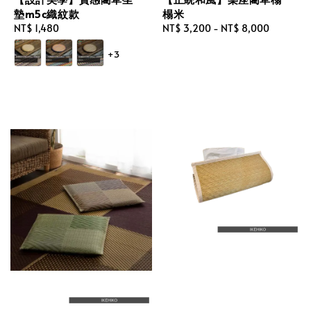
墊m5c織紋款
榻米
Regular
NT$ 1,480
Regular
NT$ 3,200
-
NT$ 8,000
price
price
+3