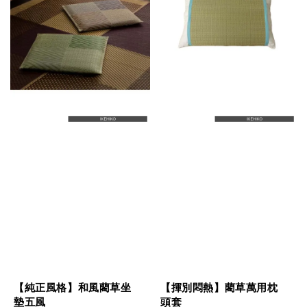
【純正風格】和風藺草坐
【揮別悶熱】藺草萬用枕
墊五風
頭套