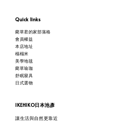
Quick links
藺草君的家部落格
會員權益
本店地址
榻榻米
美學地毯
藺草瑜珈
舒眠寢具
日式選物
IKEHIKO日本池彥
讓生活與自然更靠近