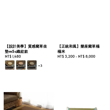
【設計美學】質感藺草坐
【正統和風】樂座藺草榻
墊m5c織紋款
榻米
Regular
NT$ 1,480
Regular
NT$ 3,200
-
NT$ 8,000
price
price
+3