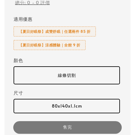
總分:
0
-
0
評價
適用優惠
【夏日好眠祭】成雙舒眠｜任選兩件 85 折
【夏日好眠祭】涼感體驗｜全館 9 折
顏色
線條切割
尺寸
80x140x1.1cm
售完