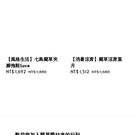
【風格生活】七島藺草夾
【消暑涼蓆】藺草涼蓆葉
腳拖鞋Luce
月
Sale
NT$ 1,692
Regular
Sale
NT$ 1,512
Regular
NT$ 1,880
NT$ 1,680
price
price
price
price
歡迎您加入藺草愛好者的行列